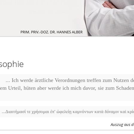
sophie
... Ich werde ärztliche Verordnungen treffen zum Nutzen d
em Urteil, hüten aber werde ich mich davor, sie zum Schaden
...Διαιτήμασί τε χρήσομαι ἐπ' ὠφελείῃ καμνόντων κατὰ δύναμιν καὶ κρίσιν
Auszug aus de