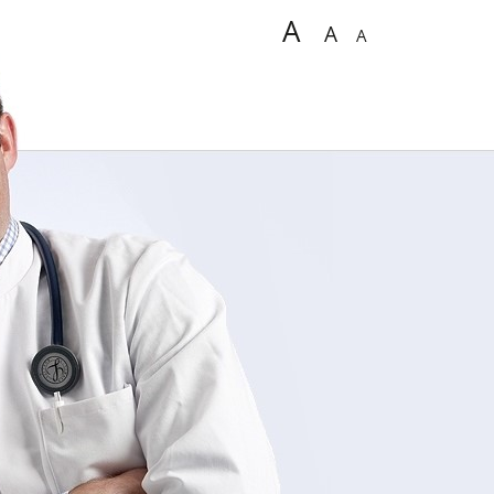
A
A
A