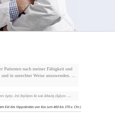
er Patienten nach meiner Fähigkeit und
 und in unrechter Weise anzuwenden. ...
 ἐμὴν, ἐπὶ δηλήσει δὲ καὶ ἀδικίῃ εἴρξειν. ...
m Eid des Hippokrates von Kos (um 460 bis 370 v. Chr.)